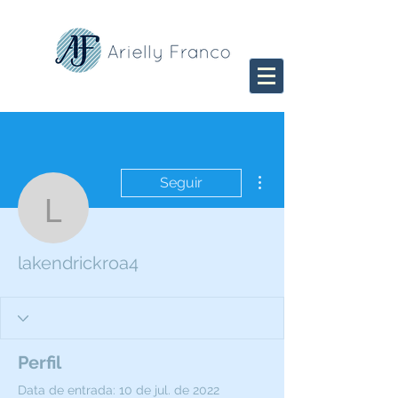
Mais ações
Seguir
lakendrickroa4
lakendrickroa4
Perfil
Data de entrada: 10 de jul. de 2022