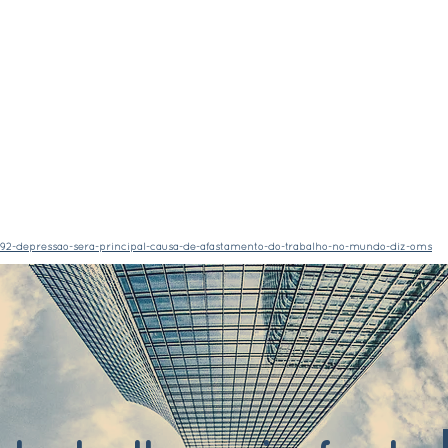
 organizacional com o expertise clínico, a proposta 
e;
blemas
;
conhecimento
e;
ão
para estabelecer um plano conciso de ação, qu
 desta forma os aspectos da vida
profissional e da pess
924792-depressao-sera-principal-causa-de-afastamento-do-trabalho-no-mundo-diz-oms