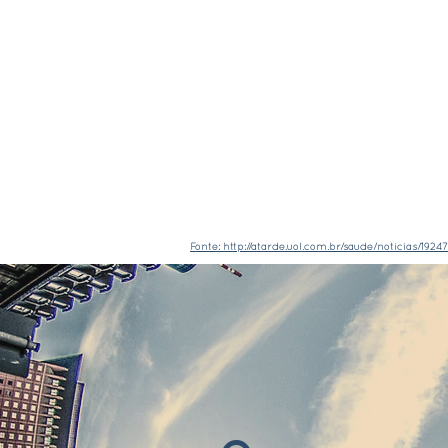
Proposta de Trabalho
Combinando forte experiência
Trabalho
é:
Acolher
o profissional que sofr
Entender a
fonte de seus pro
Auxiliá-lo no processo de
auto
Oferecer
suporte e orientaç
problema tratado, melhorando
Fonte: http://atarde.uol.com.br/saude/noticias/1