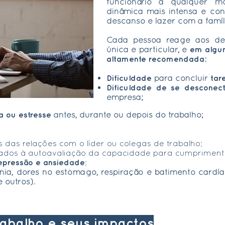
funcionário a qualquer 
dinâmica mais intensa e con
descanso e lazer com a famíl
Cada pessoa reage aos des
única e particular, e
em algum
altamente recomendada
:
Dificuldade
para concluir
tar
Dificuldade de se desconec
empresa;
a ou estresse
antes, durante ou depois do trabalho;
 das relações com o líder ou colegas de trabalho;
ados à autoavaliação da capacidade para cumpriment
epressão e ansiedade
;
nia, dores no estômago, respiração e batimento cardí
 outros).
rabalho e seus impactos