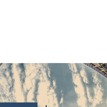
da
Psicoterapia - Questões do
e favoreça a superação do
oal
, consequentemente.