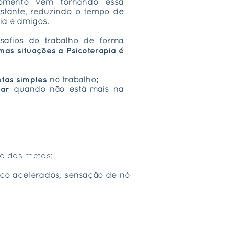
momento vem tornando essa
stante, reduzindo o tempo de
ia e amigos.
afios do trabalho de forma
as situações a Psicoterapia é
efas simples
no trabalho;
tar
quando não está mais na
o das metas;
aco acelerados, sensação de nó