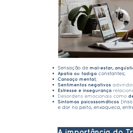
Sensação de
mal-estar, angústi
Apatia ou fadiga
constantes;
Cansaço mental
;
Sentimentos negativos
advindos
Estresse e insegurança
relacion
Desordens emocionais como
d
Sintomas psicossomáticos
(insô
e dor no peito, enxaqueca, entre
A importância do T