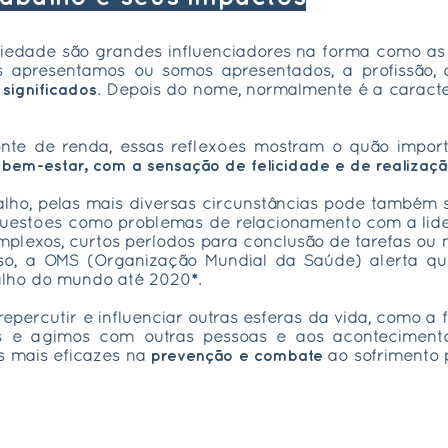
ociedade são grandes influenciadores na forma como 
 apresentamos ou somos apresentados, a profissão,
e
significados
. Depois do nome, normalmente é a caracte
onte de renda, essas reflexões mostram o quão impor
o
bem-estar, com a sensação de felicidade e de realizaçã
alho, pelas mais diversas circunstâncias pode também
 questões como problemas de relacionamento com a lide
omplexos, curtos períodos para conclusão de tarefas o
sso, a OMS (Organização Mundial da Saúde) alerta q
alho do mundo
até 2020*.
epercutir e influenciar outras esferas da vida, como a 
 e agimos com outras pessoas e aos acontecimentos
s mais eficazes na
prevenção e combate
ao sofrimento 