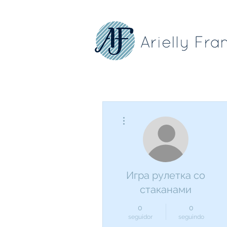
Mais ações
Игра рулетка со
стаканами
0
0
seguidor
seguindo