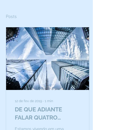
Posts
12 de fev. de 2019
∙
1
min
DE QUE ADIANTE
FALAR QUATRO
IDIOMAS E NÃO DIZER
Estamos vivendo em uma