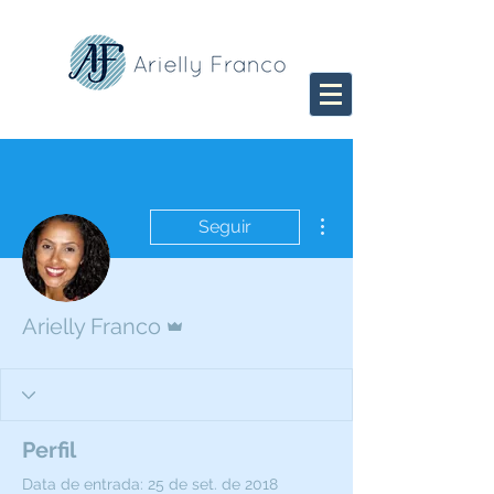
Mais ações
Seguir
Administrador
Arielly Franco
Perfil
Data de entrada: 25 de set. de 2018