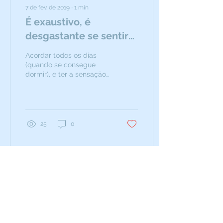
7 de fev. de 2019
∙
1
min
É exaustivo, é
desgastante se sentir
esgotado.
Acordar todos os dias
(quando se consegue
dormir), e ter a sensação
de continuar cansado, um
cansaço no corpo, na
mente, na alma. As...
25
0