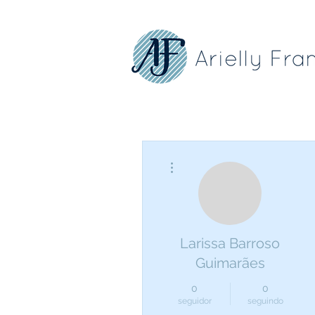
Mais ações
Larissa Barroso
Guimarães
0
0
seguidor
seguindo