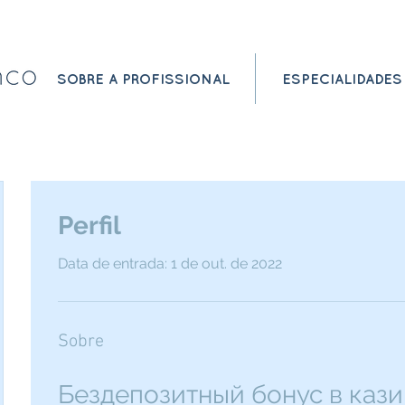
SOBRE A PROFISSIONAL
ESPECIALIDADES
Perfil
Data de entrada: 1 de out. de 2022
Sobre
Бездепозитный бонус в кази