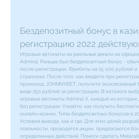
Бездепозитный бонус в кази
регистрацию 2022 действу
Игровые автоматы на реальные деньги на официа
Admiral. Раньше был бездепозитный бонус - обыч
после регистрации. Фрибеты на 15 000 рублей и
страховка. После того, как введете при регистра
промокод: JOHNNYBET, получите эксклюзивный б
виде 250 рублей за регистрацию. В каталоге выб
игровые автоматы Admiral X, каждый из которых
без регистрации. Узнайте, как получить бесплатн
онлайн-казино. Типы бездепозитных бонусов в 20
Условия вывода, как и где. Для этих целей разр
лояльности, проводятся акции, предлагаются бо
определенных действий. Помоги сделать Metarati