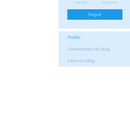
seguidor
seguindo
Seguir
Profile
Comentários do blog
Likes do blog