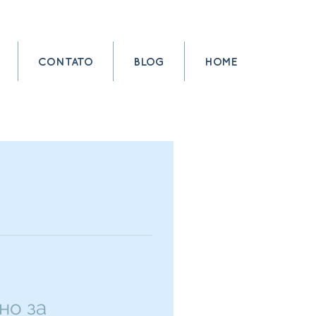
CONTATO
BLOG
HOME
но за 