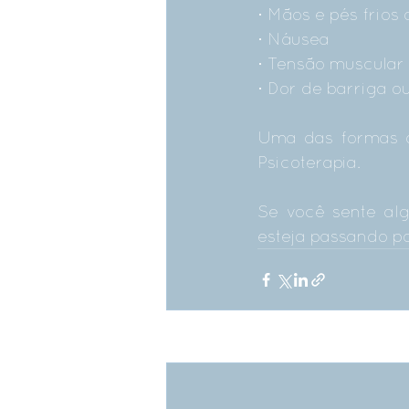
· Mãos e pés frios
· Náusea
· Tensão muscular
· Dor de barriga ou
Uma das formas d
Psicoterapia.
Se você sente al
esteja passando po
Posts recentes