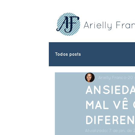
Todos posts
Arielly Franco
20 
ANSIED
MAL VÊ
DIFERE
Atualizado:
7 de jan. de 