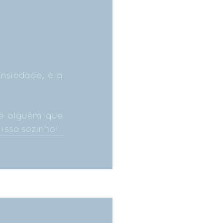
siedade, é a 
e alguém que 
isso sozinho!
Ver tudo