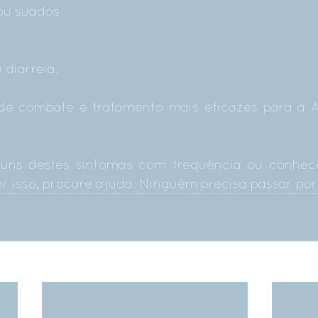
 ou suados
 diarreia.
e combate e tratamento mais eficazes para a An
guns destes sintomas com frequência ou conhec
r isso, procure ajuda. Ninguém precisa passar por 