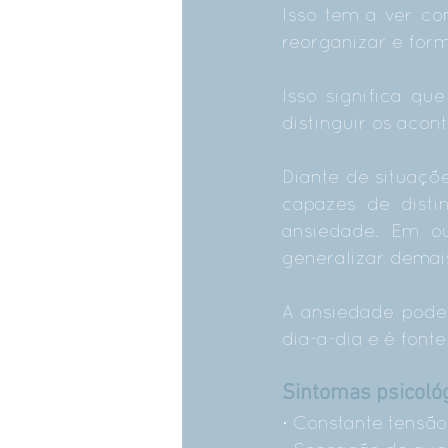
Isso tem a ver co
reorganizar e for
Isso significa q
distinguir os acon
Diante de situaçõ
capazes de distin
ansiedade. Em ou
generalizar demai
A ansiedade pode 
dia-a-dia e é font
Sintomas psicoló
· Constante tensã