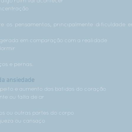
 algo ruim vai acontecer
ncentração
re os pensamentos, principalmente dificuldade 
agerada em comparação com a realidade
dormir
ços e pernas.
da ansiedade
o peito e aumento das batidas do coração
nte ou falta de ar
os ou outras partes do corpo
queza ou cansaço