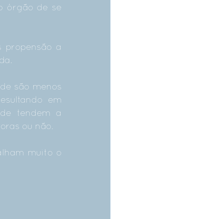
o órgão de se 
 propensão a 
da. 
ade são menos 
esultando em 
ade tendem a 
oras ou não.
alham muito o 