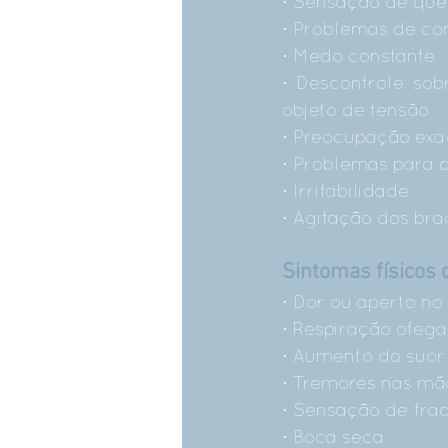
· Sensação de que
· Problemas de co
· Medo constante
· Descontrole sob
objeto de tensão
· Preocupação ex
· Problemas para 
· Irritabilidade
· Agitação dos bra
Sintomas físicos 
· Dor ou aperto n
· Respiração ofega
· Aumento do suor
· Tremores nas mã
· Sensação de fra
· Boca seca