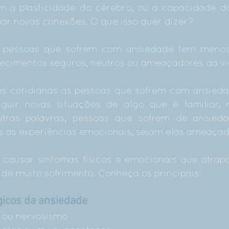
m a plasticidade do cérebro, ou a capacidade d
mar novas conexões. O que isso quer dizer?
ue pessoas que sofrem com ansiedade tem menos
tecimentos seguros, neutros ou ameaçadores da vi
es cotidianas as pessoas que sofrem com ansied
guir novas situações de algo que é familiar, r
tras palavras, pessoas que sofrem de ansied
s as experiências emocionais, sejam elas ameaçad
causar sintomas físicos e emocionais que atrap
e de muito sofrimento. Conheça os principais:
gicos da ansiedade
o ou nervosismo