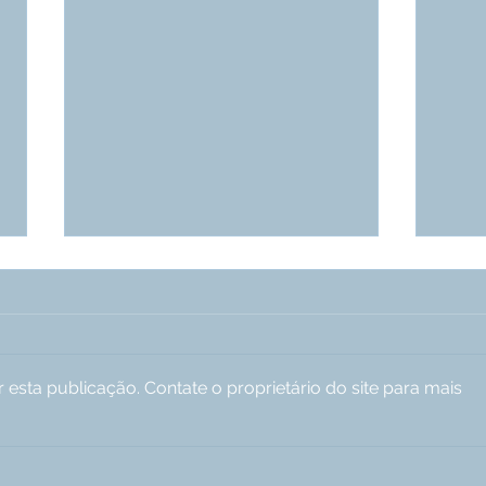
esta publicação. Contate o proprietário do site para mais
É exaustivo, é desgastante
“Ufa
se sentir esgotado.
sext